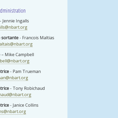
administration
 Jennie Ingalls
alls@nbart.org
 sortante
- Francois Maltias
altais@nbart.org
e
– Mike Campbell
bell@nbart.org
trice
- Pam Trueman
an@nbart.org
trice
- Tony Robichaud
chaud@nbart.org
trice
- Janice Collins
lins@nbart.org