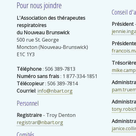
Pour nous joindre
Conseil d'
L'Association des thérapeutes
Président
–
respiratoires
jennie.ing
du Nouveau Brunswick
500 rue St. George
Présidente
Moncton (Nouveau-Brunswick)
francois.m
E1C 1Y3
Trésorièr
Téléphone
: 506 389-7813
mike.camp
Numéro sans frais
: 1 877-334-1851
Administra
Télécopieur
: 506 389-7814
pam.truem
Courriel
:
info@nbart.org
Personnel
Administra
tony.robi
Registraire
- Troy Denton
Administra
registrar@nbart.org
janice.col
Comités